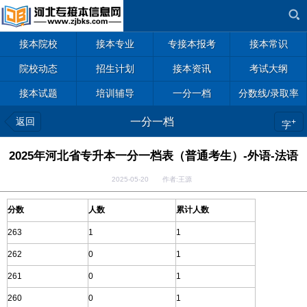
接本院校
接本专业
专接本报考
接本常识
院校动态
招生计划
接本资讯
考试大纲
接本试题
培训辅导
一分一档
分数线/录取率
返回
一分一档
+
字
2025年河北省专升本一分一档表（普通考生）-外语-法语
2025-05-20 作者:王源
分数
人数
累计人数
263
1
1
262
0
1
261
0
1
260
0
1