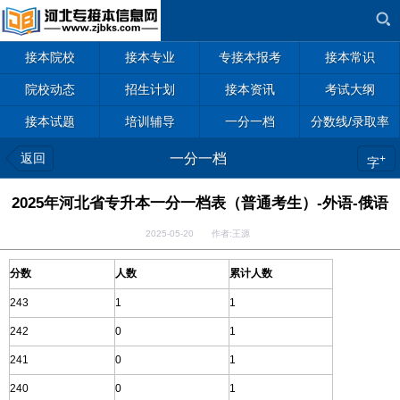
接本院校
接本专业
专接本报考
接本常识
院校动态
招生计划
接本资讯
考试大纲
接本试题
培训辅导
一分一档
分数线/录取率
返回
一分一档
+
字
2025年河北省专升本一分一档表（普通考生）-外语-俄语
2025-05-20 作者:王源
分数
人数
累计人数
243
1
1
242
0
1
241
0
1
240
0
1