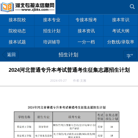
接本院校
接本专业
专接本报考
接本常识
院校动态
招生计划
接本资讯
考试大纲
接本试题
培训辅导
一分一档
分数线/录取率
返回
招生计划
+
字
2024河北普通专升本考试普通考生征集志愿招生计划
2024-05-27 作者:文雅