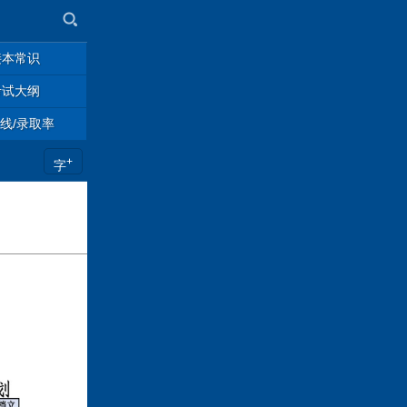
接本常识
考试大纲
线/录取率
+
字