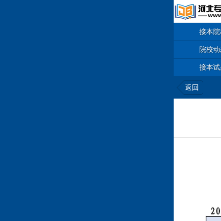
接本院
院校动
接本试
返回