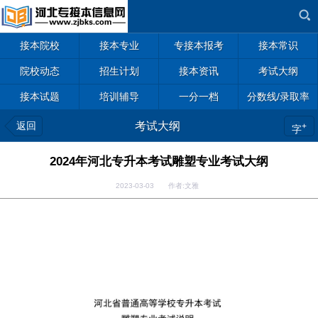
接本院校
接本专业
专接本报考
接本常识
院校动态
招生计划
接本资讯
考试大纲
接本试题
培训辅导
一分一档
分数线/录取率
返回
考试大纲
+
字
2024年河北专升本考试雕塑专业考试大纲
2023-03-03 作者:文雅