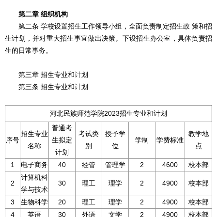
第二章 组织机构
第二条 学校设置招生工作领导小组，全面负责制定招生政 策和招
生计划，并对重大招生事宜做出决策。下设招生办公室，具体负责招
生的日常事务。
第三章 招生专业和计划
第三条 招生专业和计划
河北民族师范学院2023招生专业和计划
普通考
招生专业
考试类
授予学
教学地
序号
生拟定
学制
学费标准
名称
别
位
点
计划
1
电子商务
40
经管
管理学
2
4600
校本部
计算机科
2
30
理工
理学
2
4900
校本部
学与技术
3
生物科学
20
理工
理学
2
4900
校本部
4
英语
30
外语
文学
2
4900
校本部